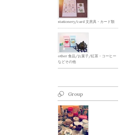
stationery/card 文房具・カード類
other 食品/お菓子/紅茶・コーヒー
などその他
Group