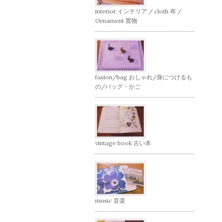
interior インテリア / cloth 布 /
Ornament 置物
fasion/bag おしゃれ/身につけるも
の/バッグ・かご
vintage book 古い本
music 音楽