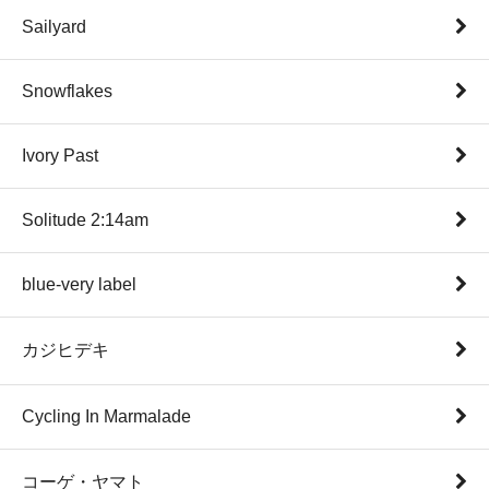
Sailyard
Snowflakes
Ivory Past
Solitude 2:14am
blue-very label
カジヒデキ
Cycling In Marmalade
コーゲ・ヤマト