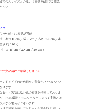
通常の大サイズとの違いは画像3枚目でご確認
ださい
イズ
インチ 55～60枚収納可能
：奥行 16 cm / 横 21 cm / 高さ 21.5 cm / 本
重さ 約 680 g
寸：約 15 cm / 20 cm / 20 cm )
ご注文の前にご確認ください＞
ハンドメイドのため細かい部分がひとつひとつ
なります
なるべく実物に近い色の画像を掲載しておりま
が、PCの環境・モニターなどによって実際とは
少異なる場合がございます
クリア塗装を施しておりますが完全防水ではあ