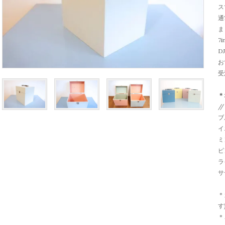
ス
通
ま
7
D
お
受
＊
/
ブ
イ
ミ
ピ
ラ
サ
＊
す
＊