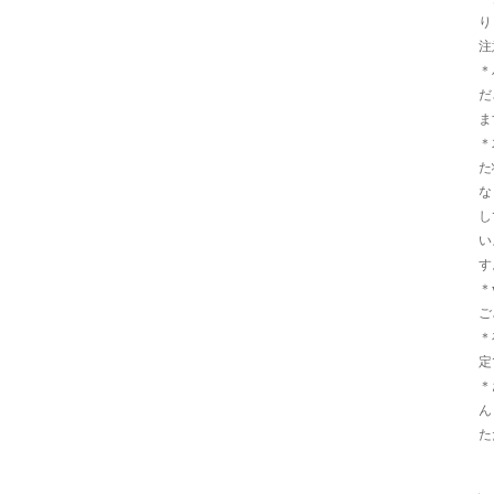
り
注
＊
だ
ま
＊
た
な
し
い
す
＊
ご
＊
定
＊
ん
た