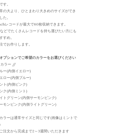
です。
常の大より、ひとまわり大きめのサイズができ
した。
inchレコードが最大で60枚収納できます。
Jなどでたくさんレコードを持ち運びたい方にも
すすめ。
注でお作りします。
オプションでご希望のカラーをお選びください
/ カラー //
ルー(内側イエロー)
エロー(内側ブルー)
ント(内側ピンク)
ンク(内側ミント)
イトグリーン(内側サーモンピンク)
ーモンピンク(内側ライトグリーン)
カラーは通常サイズと同じです(画像はミントで
)
ご注文から完成まで2～3週間いただきます