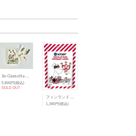
Jie Gantofta ジィ・ガントフタ スウェーデン 陶板 ヴィンテージ 鳥 バード 鶴 クレーン 壁かけ
5,800円(税込)
SOLD OUT
フィンランド ムーミン マリアンヌ キャンディー Marianne ファッツェル Fazer 北欧 お菓子 飴
1,390円(税込)