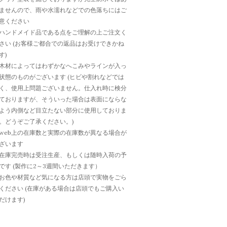
ませんので、雨や水濡れなどでの色落ちにはご
意ください
ハンドメイド品である点をご理解の上ご注文く
さい (お客様ご都合での返品はお受けできかね
す)
木材によってはわずかなへこみやラインが入っ
状態のものがございます (ヒビや割れなどでは
く、使用上問題ございません。仕入れ時に検分
ておりますが、そういった場合は表面にならな
よう内側など目立たない部分に使用しておりま
。どうぞご了承ください。)
web上の在庫数と実際の在庫数が異なる場合が
ざいます
在庫完売時は受注生産、もしくは随時入荷の予
です (製作に2～3週間いただきます）
お色や材質など気になる方は店頭で実物をごら
ください (在庫がある場合は店頭でもご購入い
だけます)