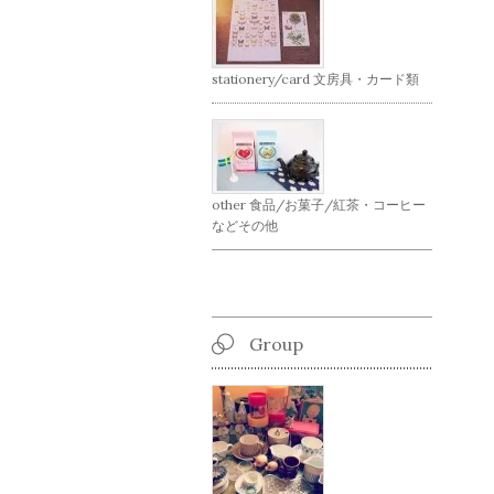
stationery/card 文房具・カード類
other 食品/お菓子/紅茶・コーヒー
などその他
Group