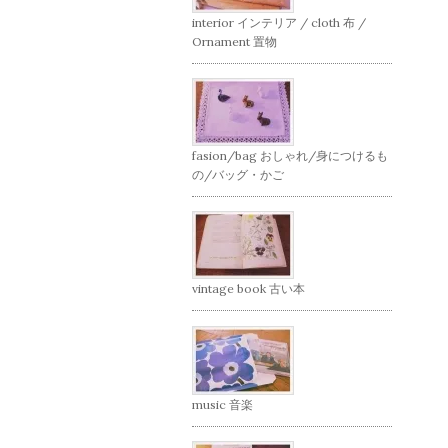
interior インテリア / cloth 布 /
Ornament 置物
fasion/bag おしゃれ/身につけるも
の/バッグ・かご
vintage book 古い本
music 音楽