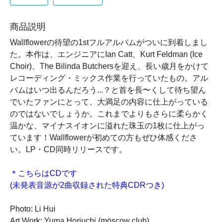
商品説明
Wallflowerの待望の1stフルアルバムがついに到着しまし
た。本作は、エンジニアにIan Catt、Kurt Feldman (Ice
Choir)、The Bilinda Butchersを迎え、長い歳月をかけて
レコーディング・ミックス作業を行っていたもの。アル
バムはいつ出るんだろう...？と首を長〜くして待ち望ん
でいたファンにとって、大満足の内容に仕上がっている
のではないでしょうか。これまでよりもさらに柔らかく
温かな、マイナスイオンに溢れた珠玉の1枚に仕上がっ
ています！Wallflowerが初めての方もぜひ体感くださ
い。LP・CD同時リリースです。
＊こちらはCDです
(未発表音源が2曲収録された特典CDRつき)
Photo: Li Hui
Art Work: Yuma Horiuchi (möscow çlub)