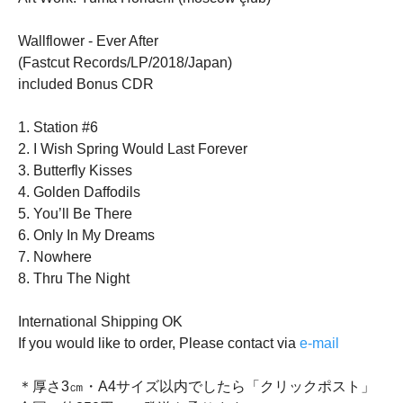
Wallflower - Ever After
(Fastcut Records/LP/2018/Japan)
included Bonus CDR
1. Station #6
2. I Wish Spring Would Last Forever
3. Butterfly Kisses
4. Golden Daffodils
5. You’ll Be There
6. Only In My Dreams
7. Nowhere
8. Thru The Night
International Shipping OK
If you would like to order, Please contact via
e-mail
＊厚さ3㎝・A4サイズ以内でしたら「クリックポスト」