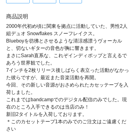
商品説明
2000年代初め頃に関東を拠点に活動していた、男性2人
組デュオ Snowflakes スノーフレイクス。
Blueboyを彷彿とさせるような清涼感漂うヴォーカル
と、切ないギターの音色が胸に響きます。
まさにSarah直系な、これぞインディポップと言えるで
あろう世界観でした。
7インチを2枚リリース後しばらく表立った活動がなかっ
た彼らですが、最近また音楽活動を再開。
今回、その新しい音源がおさめられたカセッテープを入
荷しました。
これまではbandcampでのデジタル配信のみでした。現
在のところ入手できるのは当店のみ！
新旧2タイトルを入荷しております。
＊このカセットテープ1本のみでのご注文はご遠慮くだ
さい