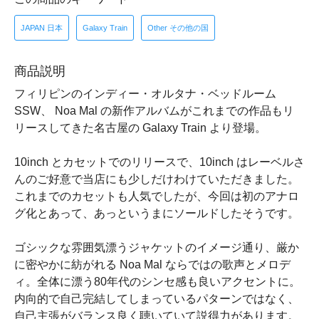
JAPAN 日本
Galaxy Train
Other その他の国
商品説明
フィリピンのインディー・オルタナ・ベッドルーム
SSW、 Noa Mal の新作アルバムがこれまでの作品もリ
リースしてきた名古屋の Galaxy Train より登場。
10inch とカセットでのリリースで、10inch はレーベルさ
んのご好意で当店にも少しだけわけていただきました。
これまでのカセットも人気でしたが、今回は初のアナロ
グ化とあって、あっというまにソールドしたそうです。
ゴシックな雰囲気漂うジャケットのイメージ通り、厳か
に密やかに紡がれる Noa Mal ならではの歌声とメロデ
ィ。全体に漂う80年代のシンセ感も良いアクセントに。
内向的で自己完結してしまっているパターンではなく、
自己主張がバランス良く聴いていて説得力があります。