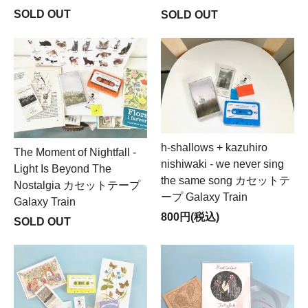
SOLD OUT
SOLD OUT
h-shallows + kazuhiro
The Moment of Nightfall -
nishiwaki - we never sing
Light Is Beyond The
the same song カセットテ
Nostalgia カセットテープ
ープ Galaxy Train
Galaxy Train
800円(税込)
SOLD OUT