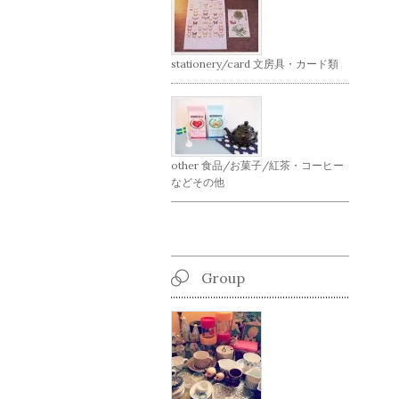
stationery/card 文房具・カード類
other 食品/お菓子/紅茶・コーヒー
などその他
Group