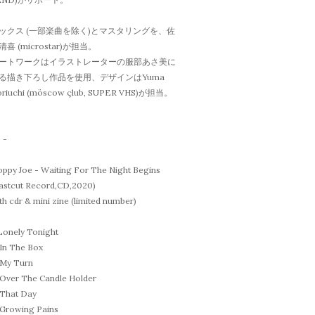
ックス (一部楽曲を除く)とマスタリングを、佐
清喜 (microstar)が担当。
ートワークはイラストレーターの服部あさ美に
る描き下ろし作品を使用、デザインはYuma
riuchi (möscow çlub, SUPER VHS)が担当。
- -
oppy Joe - Waiting For The Night Begins
astcut Record,CD,2020)
th cdr & mini zine (limited number)
 Lonely Tonight
 In The Box
 My Turn
 Over The Candle Holder
 That Day
 Growing Pains