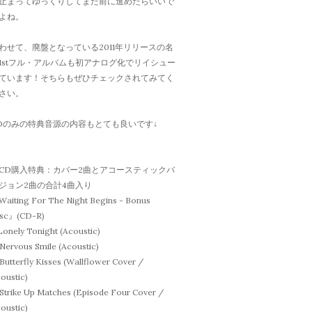
止まってゆっくりしてまた前に進めたらいいで
よね。
わせて、廃盤となっている2011年リリースの名
1stフル・アルバムも初アナログ化でリイシュー
ています！そちらもぜひチェックされてみてく
さい。
Dのみの特典音源の内容もとても良いです↓
CD購入特典：カバー2曲とアコースティックバ
ジョン2曲の合計4曲入り
aiting For The Night Begins - Bonus
isc』(CD-R)
 Lonely Tonight (Acoustic)
 Nervous Smile (Acoustic)
 Butterfly Kisses (Wallflower Cover /
oustic)
 Strike Up Matches (Episode Four Cover /
oustic)