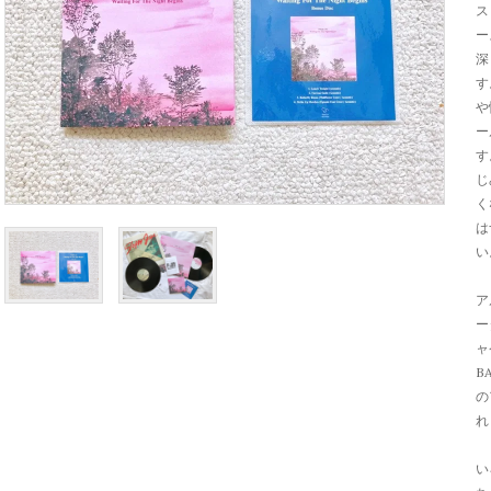
ス
ー
深
す
や
ー
す
じ
く
は
い
ア
ー
ャ
B
の
れ
い