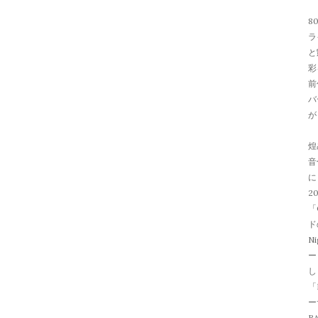
8
ラ
と
彩
前
バ
が
煌
音
に
2
「
ド
N
ー
し
「I
ー
B