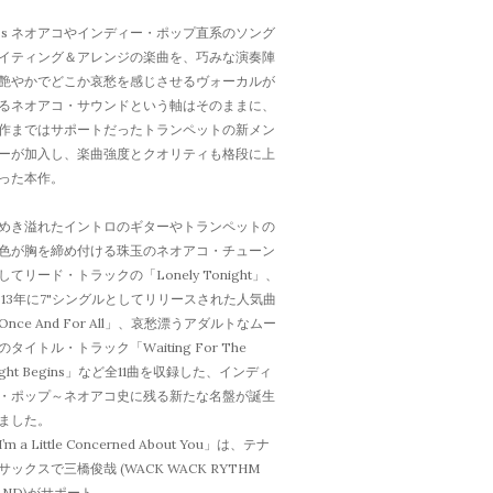
0s ネオアコやインディー・ポップ直系のソング
イティング＆アレンジの楽曲を、巧みな演奏陣
艶やかでどこか哀愁を感じさせるヴォーカルが
るネオアコ・サウンドという軸はそのままに、
作まではサポートだったトランペットの新メン
ーが加入し、楽曲強度とクオリティも格段に上
った本作。
めき溢れたイントロのギターやトランペットの
色が胸を締め付ける珠玉のネオアコ・チューン
してリード・トラックの「Lonely Tonight」、
013年に7"シングルとしてリリースされた人気曲
Once And For All」、哀愁漂うアダルトなムー
のタイトル・トラック「Waiting For The
ight Begins」など全11曲を収録した、インディ
・ポップ～ネオアコ史に残る新たな名盤が誕生
ました。
’m a Little Concerned About You」は、テナ
サックスで三橋俊哉 (WACK WACK RYTHM
AND)がサポート。