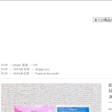
TOP
>
music 音楽
>
CD
TOP
>
JAPAN 日本
>
sloppy joe
TOP
>
JAPAN 日本
>
Fastcut Records
S
N
s