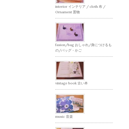
interior インテリア / cloth 布 /
Ornament 置物
fasion/bag おしゃれ/身につけるも
の/バッグ・かご
vintage book 古い本
music 音楽