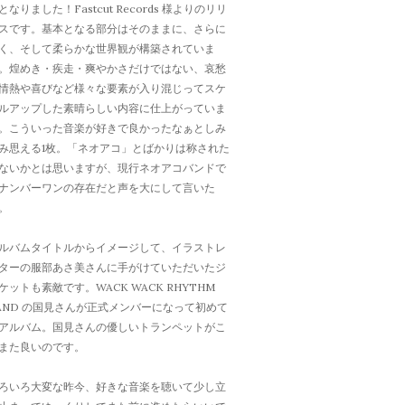
となりました！Fastcut Records 様よりのリリ
スです。基本となる部分はそのままに、さらに
く、そして柔らかな世界観が構築されていま
。煌めき・疾走・爽やかさだけではない、哀愁
情熱や喜びなど様々な要素が入り混じってスケ
ルアップした素晴らしい内容に仕上がっていま
。こういった音楽が好きで良かったなぁとしみ
み思える1枚。「ネオアコ」とばかりは称された
ないかとは思いますが、現行ネオアコバンドで
ナンバーワンの存在だと声を大にして言いた
。
ルバムタイトルからイメージして、イラストレ
ターの服部あさ美さんに手がけていただいたジ
ケットも素敵です。WACK WACK RHYTHM
AND の国見さんが正式メンバーになって初めて
アルバム。国見さんの優しいトランペットがこ
また良いのです。
ろいろ大変な昨今、好きな音楽を聴いて少し立