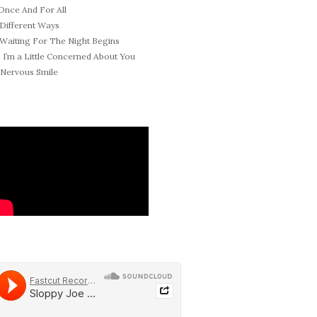
 Once And For All
 Different Ways
 Waiting For The Night Begins
. I’m a Little Concerned About You
. Nervous Smile