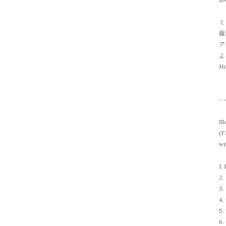
ミ
藤
ア
よ
Ho
- 
Sl
(F
wi
1.
2.
3.
4.
5.
6.